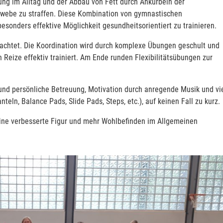
tung im Alltag und der Abbau von Fett durch Ankurbeln der
webe zu straffen. Diese Kombination von gymnastischen
sonders effektive Möglichkeit gesundheitsorientiert zu trainieren.
achtet. Die Koordination wird durch komplexe Übungen geschult und
 Reize effektiv trainiert. Am Ende runden Flexibilitätsübungen zur
nd persönliche Betreuung, Motivation durch anregende Musik und vi
eln, Balance Pads, Slide Pads, Steps, etc.), auf keinen Fall zu kurz.
eine verbesserte Figur und mehr Wohlbefinden im Allgemeinen